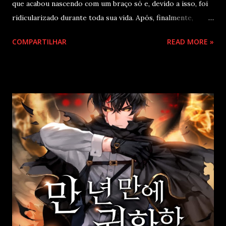
que acabou nascendo com um braço só e, devido a isso, foi
ridicularizado durante toda sua vida. Após, finalmente,
mostrar seu valor como guerreiro, ele é apunhalado pelas
COMPARTILHAR
READ MORE »
costas e morto pelo seu próprio irmão, assim, ele acaba
reencarnando 500 anos no futuro, em um corpo de um
prodígio e decide que revelará a verdade ao mundo. A
maior família marcial, Samion. Dayven, um membro da
família Samion, é um soldado marcial com um braço só, sem
o braço direito. Apesar da ridicularização e do desprezo
que recebeu por ter apenas o braço esquerdo, ele superou
os descendentes diretos da família Samion como um gênio.
No entanto, ele acabou sendo traído por seus pais e por
sua família, tendo assim um final triste. Mas ele reencarnou.
“Eu tenho um braço direito?” Ele tinha uma nova tradição
familiar. Um corpo naturalmente dot...