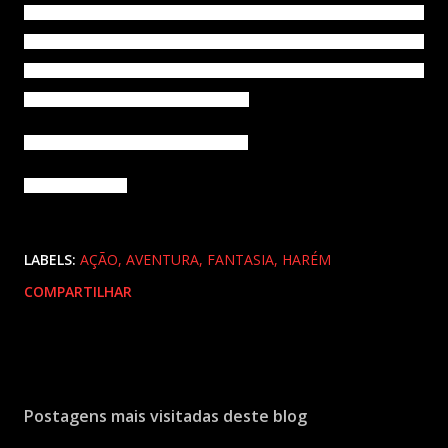
acredito que ela, futuramente, se tornará uma obra de grande sucesso e
ainda mais conhecido do que já é. Por isso, se você ainda não a
conhece, ou ainda não tinha dado uma chance para ela, acredito que
está desperdiçando uma grande história.
Gênero: ação, aventura, fantasia, harém
Formato: manhwa
LABELS:
AÇÃO
AVENTURA
FANTASIA
HARÉM
COMPARTILHAR
Postagens mais visitadas deste blog