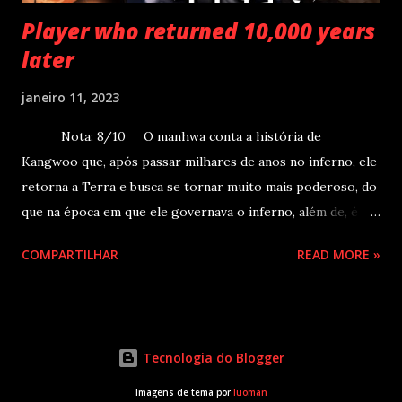
Player who returned 10,000 years
later
janeiro 11, 2023
Nota: 8/10 O manhwa conta a história de
Kangwoo que, após passar milhares de anos no inferno, ele
retorna a Terra e busca se tornar muito mais poderoso, do
que na época em que ele governava o inferno, além de, é
claro, aproveitar dos benefícios da modernidade. Um dia,
COMPARTILHAR
READ MORE »
KangWoo de repente foi para o Inferno, apenas com seu
forte desejo de sobreviver e com sua Autoridade de
Predação. Em todo seu caminho do 1ºinferno até o 9º, ele
devorou centenas de milhares de demônios, até que os Sete
Tecnologia do Blogger
Arquiduques finalmente se ajoelhassem diante dele. “Por
que deseja voltar? Você já não possuí tudo aqui no Inferno,
Imagens de tema por
luoman