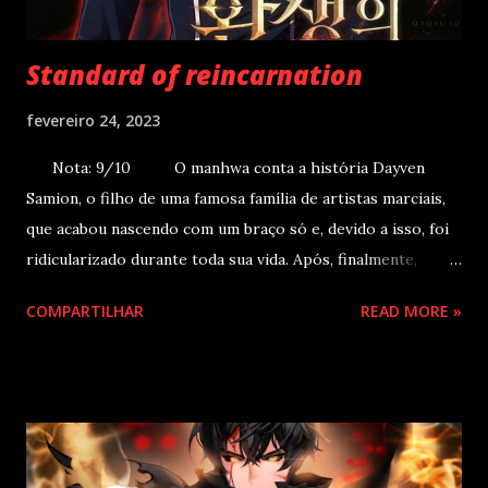
Standard of reincarnation
fevereiro 24, 2023
Nota: 9/10 O manhwa conta a história Dayven
Samion, o filho de uma famosa família de artistas marciais,
que acabou nascendo com um braço só e, devido a isso, foi
ridicularizado durante toda sua vida. Após, finalmente,
mostrar seu valor como guerreiro, ele é apunhalado pelas
COMPARTILHAR
READ MORE »
costas e morto pelo seu próprio irmão, assim, ele acaba
reencarnando 500 anos no futuro, em um corpo de um
prodígio e decide que revelará a verdade ao mundo. A
maior família marcial, Samion. Dayven, um membro da
família Samion, é um soldado marcial com um braço só, sem
o braço direito. Apesar da ridicularização e do desprezo