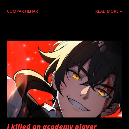
claro, aproveitar dos benefícios da modernidade. Um dia,
COMPARTILHAR
READ MORE »
KangWoo de repente foi para o Inferno, apenas com seu
forte desejo de sobreviver e com sua Autoridade de
Predação. Em todo seu caminho do 1ºinferno até o 9º, ele
devorou centenas de milhares de demônios, até que os Sete
Arquiduques finalmente se ajoelhassem diante dele. “Por
que deseja voltar? Você já não possuí tudo aqui no Inferno,
meu lorde?” “O que tenho exatamente?” Não tinha nada
para comer, nem sequer um entretenimento! Ilhas
desoladas e demônios medonhos preenchiam todo o
Inferno. “Vou voltar.” Depois de dez mil anos no Inferno, ele
retornou à Terra. Esse manhwa me surpreendeu
positivamente, eu esperava um enredo similar ao de ...
I killed an academy player