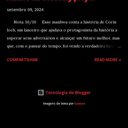
setembro 09, 2024
Nota: 10/10 Esse manhwa conta a história de Corin
loch, um lanceiro que ajudava o protagonista da história a
superar seus adversários e alcançar um futuro melhor, mas
que, com o passar do tempo, foi vendo a verdadeira face de
seu colega e as atrocidades que ele cometia, até ser traído
COMPARTILHAR
READ MORE »
e morto, voltando no tempo e vendo a possibilidade de
impedir todas aquelas mortes de acontecerem acaba
matando o protagonista. Porém, e agora? Quem será
responsável por salvar a humanidade? Sinopse oficial: Eu
Tecnologia do Blogger
matei um jogador. Ele era um verdadeiro filho da puta…
Esse manhwa, desde o início, chamou minha atenção pela
Imagens de tema por
luoman
sua premissa, pois sou apaixonado por história nessa linha,
e não me decepcionei em nada com sua leitura. O enredo é
bem construído e desenvolvido no decorrer dos capítulos,