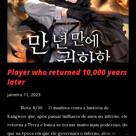
que recebeu por ter apenas o braço esquerdo, ele superou
os descendentes diretos da família Samion como um gênio.
No entanto, ele acabou sendo traído por seus pais e por
sua família, tendo assim um final triste. Mas ele reencarnou.
“Eu tenho um braço direito?” Ele tinha uma nova tradição
familiar. Um corpo naturalmente dot...
Player who returned 10,000 years
later
janeiro 11, 2023
Nota: 8/10 O manhwa conta a história de
Kangwoo que, após passar milhares de anos no inferno, ele
retorna a Terra e busca se tornar muito mais poderoso, do
que na época em que ele governava o inferno, além de, é