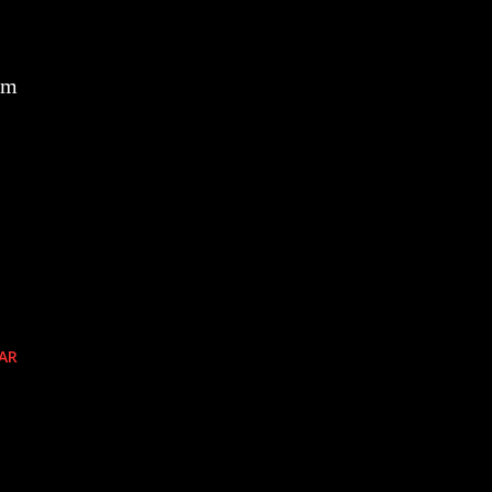
um
AR