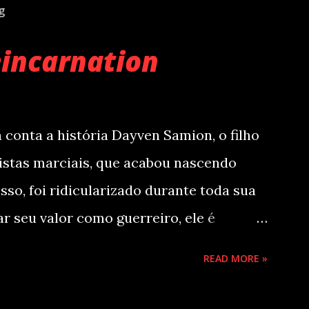
g
eincarnation
a a história Dayven Samion, o filho
istas marciais, que acabou nascendo
sso, foi ridicularizado durante toda sua
ar seu valor como guerreiro, ele é
rto pelo seu próprio irmão, assim, ele
READ MORE »
 no futuro, em um corpo de um prodígio
dade ao mundo. A maior família marcial,