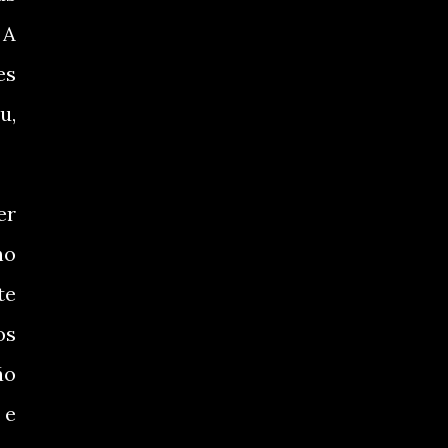
 A
es
u,
er
ho
te
os
ão
 e