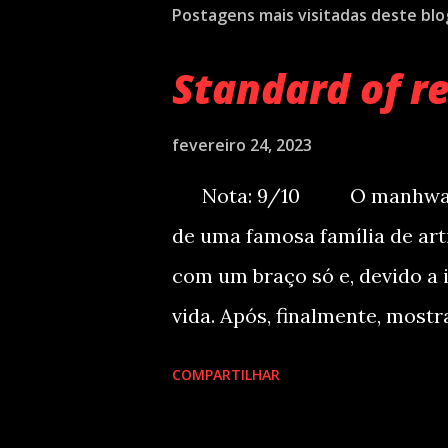
Postagens mais visitadas deste blo
Standard of r
fevereiro 24, 2023
Nota: 9/10 O manhwa cont
de uma famosa família de art
com um braço só e, devido a i
vida. Após, finalmente, mostr
apunhalado pelas costas e mo
COMPARTILHAR
acaba reencarnando 500 anos
e decide que revelará a ver