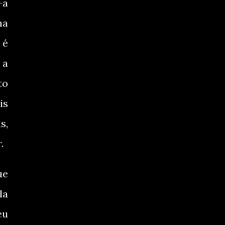
-a
ha
 é
 a
to
is
s,
.
ue
la
eu