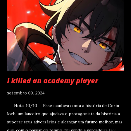
que deseja voltar? Você já não possuí tudo aqui no Inferno,
meu lorde?” “O que tenho exatamente?” Não tinha nada
para comer, nem sequer um entretenimento! Ilhas
desoladas e demônios medonhos preenchiam todo o
Inferno. “Vou voltar.” Depois de dez mil anos no Inferno, ele
retornou à Terra. Esse manhwa me surpreendeu
positivamente, eu esperava um enredo similar ao de ...
I killed an academy player
setembro 09, 2024
Nota: 10/10 Esse manhwa conta a história de Corin
loch, um lanceiro que ajudava o protagonista da história a
superar seus adversários e alcançar um futuro melhor, mas
que, com o passar do tempo, foi vendo a verdadeira face de