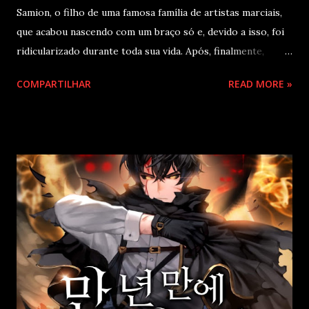
Samion, o filho de uma famosa família de artistas marciais,
que acabou nascendo com um braço só e, devido a isso, foi
ridicularizado durante toda sua vida. Após, finalmente,
mostrar seu valor como guerreiro, ele é apunhalado pelas
COMPARTILHAR
READ MORE »
costas e morto pelo seu próprio irmão, assim, ele acaba
reencarnando 500 anos no futuro, em um corpo de um
prodígio e decide que revelará a verdade ao mundo. A
maior família marcial, Samion. Dayven, um membro da
família Samion, é um soldado marcial com um braço só, sem
o braço direito. Apesar da ridicularização e do desprezo
que recebeu por ter apenas o braço esquerdo, ele superou
os descendentes diretos da família Samion como um gênio.
No entanto, ele acabou sendo traído por seus pais e por
sua família, tendo assim um final triste. Mas ele reencarnou.
“Eu tenho um braço direito?” Ele tinha uma nova tradição
familiar. Um corpo naturalmente dot...