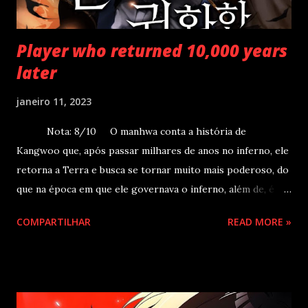
Player who returned 10,000 years
later
janeiro 11, 2023
Nota: 8/10 O manhwa conta a história de
Kangwoo que, após passar milhares de anos no inferno, ele
retorna a Terra e busca se tornar muito mais poderoso, do
que na época em que ele governava o inferno, além de, é
claro, aproveitar dos benefícios da modernidade. Um dia,
COMPARTILHAR
READ MORE »
KangWoo de repente foi para o Inferno, apenas com seu
forte desejo de sobreviver e com sua Autoridade de
Predação. Em todo seu caminho do 1ºinferno até o 9º, ele
devorou centenas de milhares de demônios, até que os Sete
Arquiduques finalmente se ajoelhassem diante dele. “Por